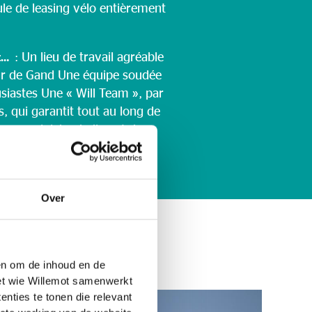
le de leasing vélo entièrement
t…
: Un lieu de travail agréable
ur de Gand Une équipe soudée
siastes Une « Will Team », par
s, qui garantit tout au long de
e conviviale, du lien et des
Over
 en om de inhoud en de
met wie Willemot samenwerkt
nties te tonen die relevant