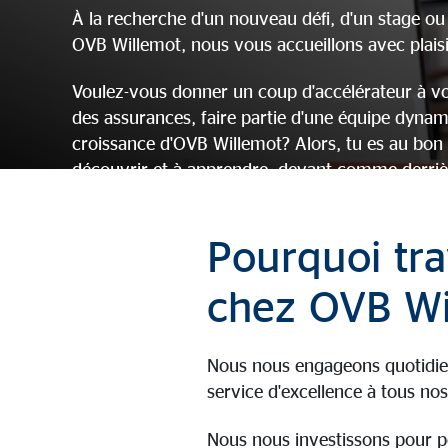
À la recherche d'un nouveau défi, d'un stage ou
OVB Willemot, nous vous accueillons avec plaisi
Voulez-vous donner un coup d'accélérateur à vot
des assurances, faire partie d'une équipe dynam
croissance d'OVB Willemot? Alors, tu es au bon 
découvrir et à apprendre, devant comme derrièr
Consultez nos offres d'emploi, postulez et faites
Pourquoi tra
Offres d'emploi
Candidature spontané
chez OVB Wi
Nous nous engageons quotidie
service d'excellence à tous nos
Nous nous investissons pour 