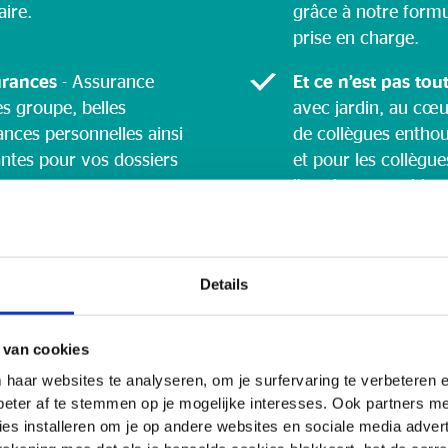
ire.
grâce à notre formu
prise en charge.
urances
- Assurance
Et ce n’est pas tou
es groupe, belles
avec jardin, au cœ
ances personnelles ainsi
de collègues enthou
antes pour vos dossiers
et pour les collègue
l’année une ambianc
activités sympas.
Details
 van cookies
i
 haar websites te analyseren, om je surfervaring te verbeteren
beter af te stemmen op je mogelijke interesses. Ook partners 
es installeren om je op andere websites en sociale media adverte
n la création