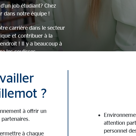
 d'un job étudiant? Chez
r dans notre équipe !
re carrière dans le secteur
ique et contribuer à la
endroit ! Il y a beaucoup à
e les coulisses.
 la différence avec nous.
vailler
e
llemot ?
nnement à offrir un
Environnement
 partenaires.
attention par
personnel de
permettre à chaque