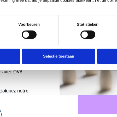
 rekening mee dat als je bepaalde cookies blokkeert, het de corr
ut s'épanouir.
nels
achent une
Voorkeuren
Statistieken
client.
u que vous
chez nous, vous
per et de
Selectie toestaan
es à nos côtés.
e, beaucoup
ir avec OVB
ejoignez notre