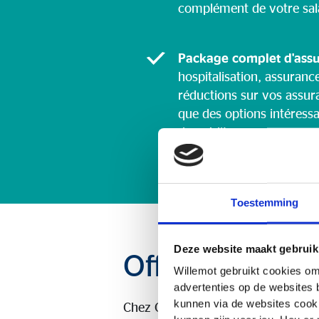
complément de votre sala
Package complet d'ass
hospitalisation, assuranc
réductions sur vos assur
que des options intéress
de crédit.
Toestemming
Deze website maakt gebruik
Offres d'emplo
Willemot gebruikt cookies om
advertenties op de websites 
kunnen via de websites cooki
Chez OVB Willemot, nous croyons e