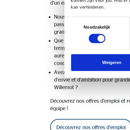
kunnen zijn voor jou. Hou er
d'un environnement où le talent pe
kan verhinderen.
Nous recherchons des profession
Toestemmingsselectie
passionnés qui, comme nous, att
Noodzakelijk
grande importance à l'orientation 
Que vous ayez de l'expérience o
terminez tout juste vos études, 
aurez l'occasion de vous dévelop
Weigeren
conquérir le monde des assuranc
Avez-vous une mentalité positiv
d'envie et d'ambition pour grand
Willemot ?
Découvrez nos offres d'emploi et r
équipe !
Découvrez nos offres d'emploi