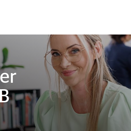
er
VB