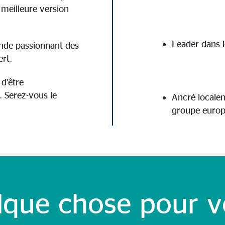
 meilleure version
Leader dans l
nde passionnant des
ert.
d'être
 Serez-vous le
Ancré localem
groupe euro
lque chose pour v