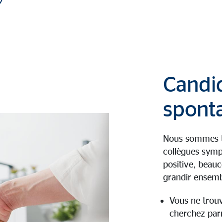
Candi
spont
Nous sommes to
collègues symp
positive, beauc
grandir ensemb
Vous ne trou
cherchez parm