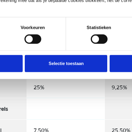
 rekening mee dat als je bepaalde cookies blokkeert, het de corr
e
)
19%
16,75%
Voorkeuren
Statistieken
ibre
Selectie toestaan
ce
19%
9,25%
25%
9,25%
els
l
7,50%
25,50%