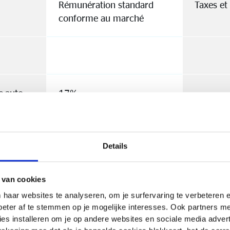
Rémunération standard
Taxes et
conforme au marché
le auto
17%
19%
26,75%
Details
 van cookies
e auto
19%
16,75%
 haar websites te analyseren, om je surfervaring te verbeteren
beter af te stemmen op je mogelijke interesses. Ook partners 
r /
25%
16,75%
es installeren om je op andere websites en sociale media adverte