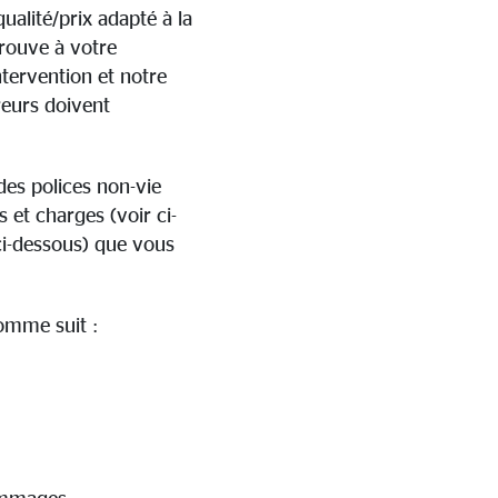
ualité/prix adapté à la
trouve à votre
ntervention et notre
reurs doivent
es polices non-vie
 et charges (voir ci-
ci-dessous) que vous
omme suit :
dommages