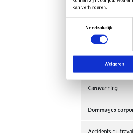
kunnen zijn voor jou. Hou er
circulation général
kan verhinderen.
Toestemmingsselectie
Assistance (Voyage
Noodzakelijk
Accidents/temps l
Weigeren
Bateaux de plaisan
Caravanning
Dommages corpor
Accidents du travai