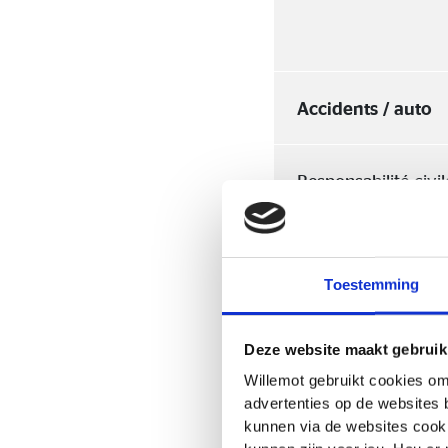
Accidents / auto
Responsabilité civi
Grande ou petite
omnium auto
Toestemming
Deze website maakt gebruik
Protection juridiqu
Willemot gebruikt cookies om
advertenties op de websites 
Sécurité conducteu
kunnen via de websites cooki