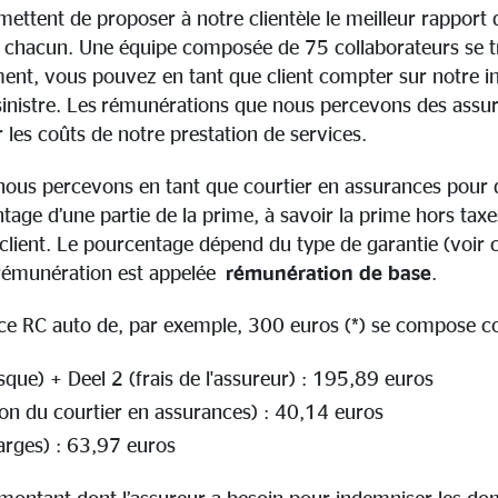
ettent de proposer à notre clientèle le meilleur rapport q
de chacun. Une équipe composée de 75 collaborateurs se 
ment, vous pouvez en tant que client compter sur notre i
sinistre. Les rémunérations que nous percevons des assu
 les coûts de notre prestation de services.
ous percevons en tant que courtier en assurances pour d
age d’une partie de la prime, à savoir la prime hors taxes
 client. Le pourcentage dépend du type de garantie (voir 
 rémunération est appelée
rémunération de base
.
ce RC auto de, par exemple, 300 euros (*) se compose c
sque) + Deel 2 (frais de l'assureur) : 195,89 euros
on du courtier en assurances) : 40,14 euros
harges) : 63,97 euros
 montant dont l’assureur a besoin pour indemniser les 