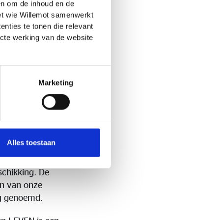
 en om de inhoud en de
t op de door u
met wie Willemot samenwerkt
nstemmende vergoeding
nties te tonen die relevant
goeding kan variëren.
ecte werking van de website
Marketing
fhankelijk advies,
Alles toestaan
markt en
t voor te leggen die
schikking. De
en van onze
ng genoemd.