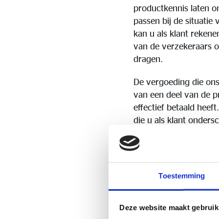
productkennis laten on
passen bij de situatie
kan u als klant reken
van de verzekeraars 
dragen.
De vergoeding die ons
van een deel van de pr
effectief betaald heef
die u als klant onder
Bij annulatie/schorsi
terugbetaald wordt. B
uitleg.
Toestemming
De laatste jaren stel
uitgevoerd worden ge
Deze website maakt gebruik
bijvoegsels, verhoogd