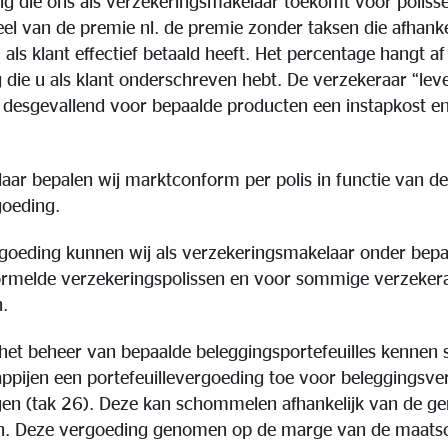
g die ons als verzekeringsmakelaar toekomt voor poliss
l van de premie nl. de premie zonder taksen die afhankel
 als klant effectief betaald heeft. Het percentage hangt a
ie u als klant onderschreven hebt. De verzekeraar “leven
s, desgevallend voor bepaalde producten een instapkost e
aar bepalen wij marktconform per polis in functie van de
goeding.
rgoeding kunnen wij als verzekeringsmakelaar onder be
ormelde verzekeringspolissen en voor sommige verzeker
.
 het beheer van bepaalde beleggingsportefeuilles kenne
pijen een portefeuillevergoeding toe voor beleggingsve
ingen (tak 26). Deze kan schommelen afhankelijk van de g
. Deze vergoeding genomen op de marge van de maatschap