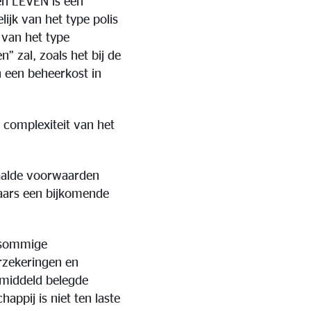
en LEVEN is een
ijk van het type polis
f van het type
” zal, zoals het bij de
n een beheerkost in
 complexiteit van het
paalde voorwaarden
aars een bijkomende
n sommige
rzekeringen en
emiddeld belegde
pij is niet ten laste