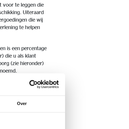
t voor te leggen die
schikking. Uiteraard
ergoedingen die wij
rlening te helpen
ven is een percentage
) die u als klant
borg (zie hieronder)
genoemd.
het premiegedeelte dat
 meer gedetailleerde
Over
schappijen werden
n de contracten en
aanvullende taken