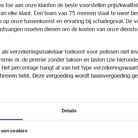
s toe aan onze klanten de beste voorstellen prijs/kwalitei
 van elke klant. Een team van 75 mensen staat te uwer be
en op onze tussenkomst en ervaring bij schadegeval. De v
ontvangen moeten dienen om de kosten van onze dienstve
 als verzekeringsmakelaar toekomt voor polissen niet-le
emie nl. de premie zonder taksen en lasten (zie hieronder
t. Het percentage hangt af van het type verzekeringswaar
schreven hebt. Deze vergoeding wordt basisvergoeding 
ng van een polis BOAR is er geen recht op vergoeding op 
ij twijfel verzoeken wij u contact te nemen met ons voor
Details
len we vast dat een aantal taken die vroeger door de maat
delegeerd aan de verzekeringsmakelaar. Het opmaken va
 van cookies
e tussenkomst in het regelen van schade e.a. Voor deze 