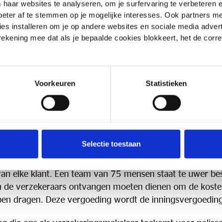
 haar websites te analyseren, om je surfervaring te verbeteren
komende beheersvergoeding. Dit heeft geen enkele impac
beter af te stemmen op je mogelijke interesses. Ook partners 
betreft enkel een verschuiving van taken en de overee
es installeren om je op andere websites en sociale media adverte
aar de verzekeringsmakelaar. De aanvullende beheersver
 rekening mee dat als je bepaalde cookies blokkeert, het de corr
verzoeken wij u met ons contact te willen nemen.
Voorkeuren
Statistieken
dingen Leven
 verzekeringsmakelaar kan u als klant rekenen op een ona
Selectie toestaan
 analyse van uw behoeften inzake verzekeringen. Onze 
s toe aan onze klanten de beste voorstellen prijs/kwalitei
e van elke klant. Een team van 75 mensen staat te uwer be
an de verzekeraars ontvangen moeten dienen om de kost
elpen dragen. Deze vergoeding wordt de inningsvergoedi