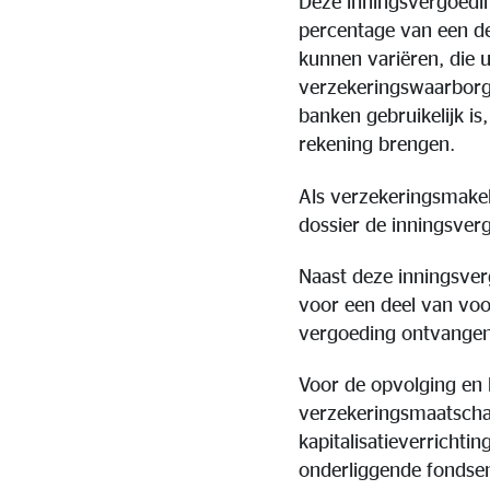
Deze inningsvergoedin
percentage van een dee
kunnen variëren, die u
verzekeringswaarborg d
banken gebruikelijk i
rekening brengen.
Als verzekeringsmakel
dossier de inningsver
Naast deze inningsve
voor een deel van vo
vergoeding ontvangen
Voor de opvolging en
verzekeringsmaatschap
kapitalisatieverricht
onderliggende fondsen