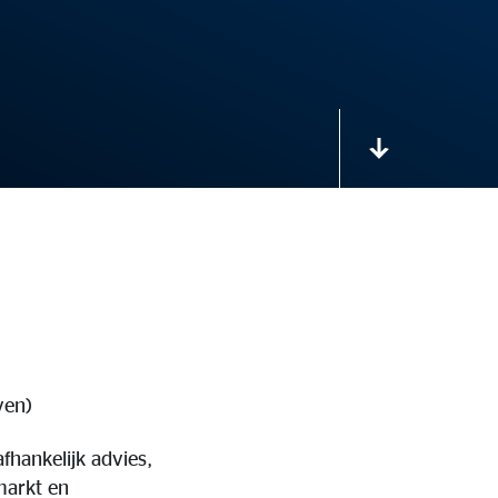
ven)
fhankelijk advies,
markt en