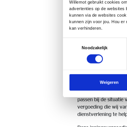
Willemot gebruikt cookies om
ontvangen we een bij
advertenties op de websites 
betaalde premie, het 
kunnen via de websites cooki
van de maatschappij n
kunnen zijn voor jou. Hou er
kan verhinderen.
Voor meer informatie 
Toestemmingsselectie
Noodzakelijk
Vergoe
Van een professioneel
Weigeren
voorafgegaan van een
productkennis laten on
passen bij de situati
vergoeding die wij v
dienstverlening te h