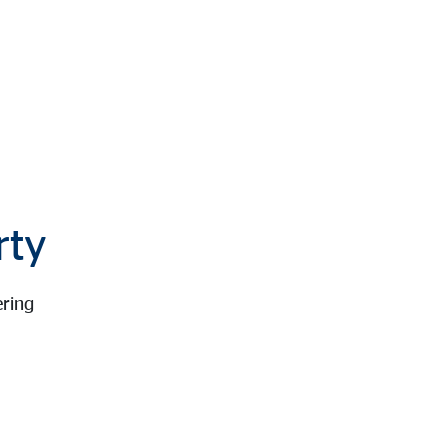
rty
ring