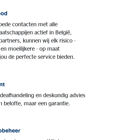
bod
oede contacten met alle
tschappijen actief in België,
partners, kunnen wij elk risico -
en moeilijkere - op maat
ou de perfecte service bieden.
nt
adeafhandeling en deskundig advies
en belofte, maar een garantie.
cobeheer