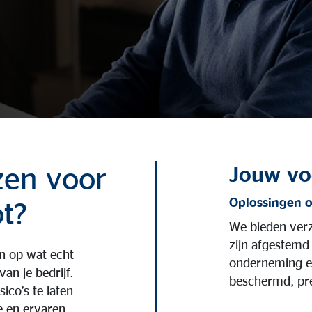
zen voor
Jouw vo
Oplossingen 
t?
We bieden verz
zijn afgestemd
en op wat echt
onderneming en 
van je bedrijf.
beschermd, pre
sico’s te laten
 en ervaren