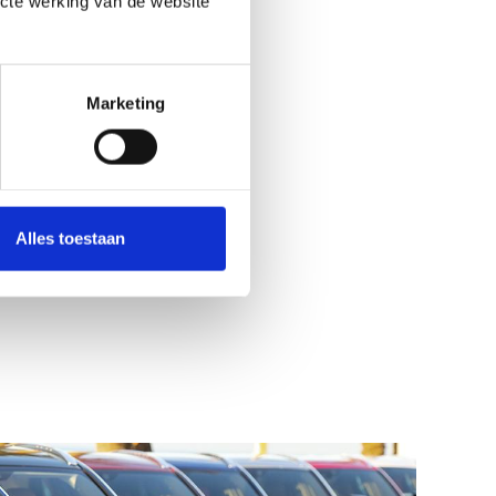
ecte werking van de website
ouwd Voorwerp
ng
Marketing
nsprakelijkheid
allen
Alles toestaan