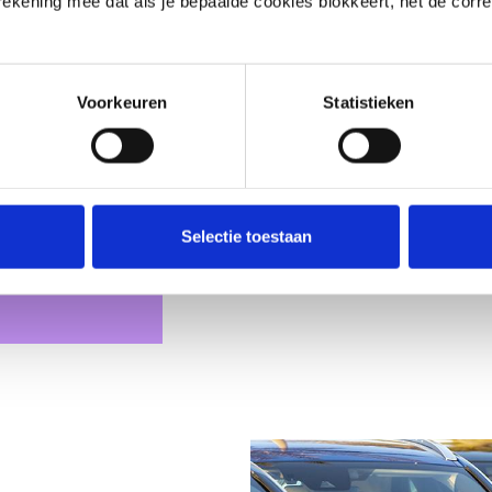
 rekening mee dat als je bepaalde cookies blokkeert, het de corr
BA Uitbating
BA Toevertr
BA Na Leveri
Voorkeuren
Statistieken
BA Beroepsaa
Arbeidsongev
Cyber
Selectie toestaan