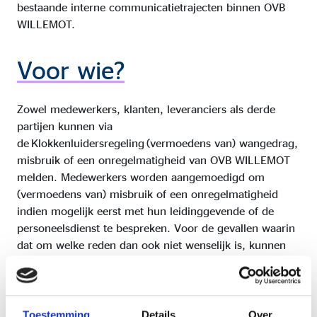
bestaande interne communicatietrajecten binnen OVB
WILLEMOT.
Voor wie?
Zowel medewerkers, klanten, leveranciers als derde
partijen kunnen via
de Klokkenluidersregeling (vermoedens van) wangedrag,
misbruik of een onregelmatigheid van OVB WILLEMOT
melden. Medewerkers worden aangemoedigd om
(vermoedens van) misbruik of een onregelmatigheid
indien mogelijk eerst met hun leidinggevende of de
personeelsdienst te bespreken. Voor de gevallen waarin
dat om welke reden dan ook niet wenselijk is, kunnen
zij natuurlijk gebruik maken van deze regeling.
Doel
Toestemming
Details
Over