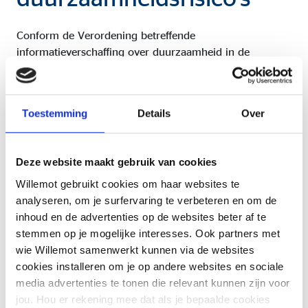
Conform de Verordening betreffende
informatieverschaffing over duurzaamheid in de
financiële dienstensector (‘SFDR’ - Sustainable Financial
Disclosure Regulation) houdt ons kantoor bij advies
voor verzekeringen met een beleggingscomponent
Toestemming
Details
Over
rekening met duurzaamheidsrisico’s, voor zover deze
informatie ter beschikking wordt gesteld door de
verzekeringsmaatschappij.
Deze website maakt gebruik van cookies
De SFDR heeft duurzaamheidsrisico’s gedefinieerd als
Willemot gebruikt cookies om haar websites te
‘een gebeurtenis of omstandigheid op ecologisch (E),
analyseren, om je surfervaring te verbeteren en om de
sociaal (S) of governancegebied (G) die, indien ze zich
inhoud en de advertenties op de websites beter af te
voordoet, een werkelijk of mogelijk wezenlijk negatief
stemmen op je mogelijke interesses. Ook partners met
effect op de waarde van de belegging kan veroorzaken’.
wie Willemot samenwerkt kunnen via de websites
cookies installeren om je op andere websites en sociale
In het kader van advies voor verzekeringen met een
media advertenties te tonen die relevant kunnen zijn voor
beleggingscomponent zet het remuneratiebeleid, van
jou. Hou er rekening mee dat als je bepaalde cookies