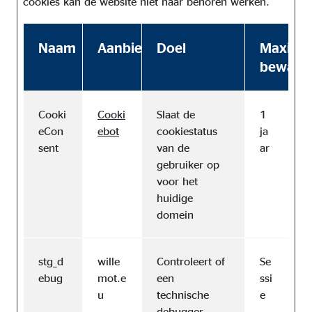
cookies kan de website niet naar behoren werken.
Naam
Aanbieder
Doel
Maxima
bewaart
Cooki
Cooki
Slaat de
1
eCon
ebot
cookiestatus
ja
sent
van de
ar
gebruiker op
voor het
huidige
domein
stg_d
wille
Controleert of
Se
ebug
mot.e
een
ssi
u
technische
e
debugger-