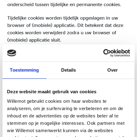
onderscheid tussen tijdelijke en permanente cookies.
Tijdelijke cookies worden tijdelijk opgeslagen in uw
browser of (mobiele) applicatie. Dit betekent dat deze
cookies worden verwijderd zodra u uw browser of
(mobiele) applicatie sluit.
Permanente cookies blijven op uw computer of mobiele
apparaat staan, ook als u uw browser of (mobiele)
applicatie heeft afgesloten. Dankzij permanente cookies
Toestemming
Details
Over
herkent men u als u een site of (mobiele) applicatie later
weer bezoekt. Permanente cookies blijven op uw
apparaat totdat een vooraf bepaalde einddatum wordt
Deze website maakt gebruik van cookies
bereikt, totdat een nieuwe cookie wordt geïnstalleerd of
Willemot gebruikt cookies om haar websites te
totdat u deze via de instellingen van uw browser,
analyseren, om je surfervaring te verbeteren en om de
(mobiele) applicatie of mobiele apparaat verwijdert.
inhoud en de advertenties op de websites beter af te
stemmen op je mogelijke interesses. Ook partners met
U kunt de bewaartermijnen per cookie controleren in de
wie Willemot samenwerkt kunnen via de websites
onderstaande lijst.