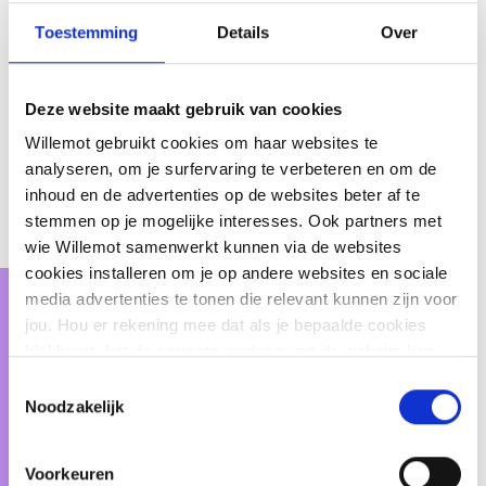
d'OVB sont axées sur des conseils financiers durables,
complets et surtout orientés vers le client. OVB
Toestemming
Details
Over
collabore avec plus de 100 partenaires de produits de
haute qualité. OVB est cotée à la bourse de Francfort
depuis juillet 2006.
Deze website maakt gebruik van cookies
Willemot gebruikt cookies om haar websites te
analyseren, om je surfervaring te verbeteren en om de
inhoud en de advertenties op de websites beter af te
stemmen op je mogelijke interesses. Ook partners met
wie Willemot samenwerkt kunnen via de websites
cookies installeren om je op andere websites en sociale
media advertenties te tonen die relevant kunnen zijn voor
jou. Hou er rekening mee dat als je bepaalde cookies
blokkeert, het de correcte werking van de website kan
verhinderen.
Toestemmingsselectie
Noodzakelijk
Voorkeuren