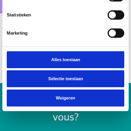
Statistieken
Actif dans 16 pays
Marketing
OVB est actuellement actif dans 16 pays européens :
Autriche, Belgique, France, Grèce, Italie, Espagne,
Suisse, Croatie, République tchèque, Hongrie, Pologne,
Alles toestaan
Roumanie, Slovaquie, Slovénie et Ukraine.
Selectie toestaan
Weigeren
Quelque chose pour
vous?