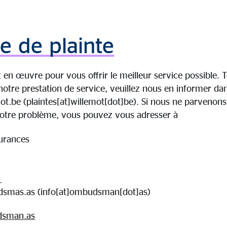
e de plainte
en œuvre pour vous offrir le meilleur service possible. T
 notre prestation de service, veuillez nous en informer dan
ot.be
(plaintes[at]willemot[dot]be)
. Si nous ne parvenons
votre problème, vous pouvez vous adresser à
urances
1
smas.as
(info[at]ombudsman[dot]as)
sman.as