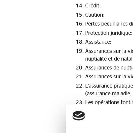
Crédit;
Caution;
Pertes pécuniaires d
Protection juridique;
Assistance;
Assurances sur la vi
nuptialité et de natal
Assurances de nuptial
Assurances sur la vie
L’assurance pratiqu
(assurance maladie, 
Les opérations tonti
Les opérations de cap
Gestion de fonds coll
Les opérations telles