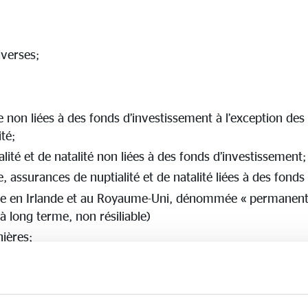
iverses;
e non liées à des fonds d’investissement à l’exception de
ité;
ité et de natalité non liées à des fonds d’investissement;
, assurances de nuptialité et de natalité liées à des fonds
ée en Irlande et au Royaume-Uni, dénommée « permanent 
à long terme, non résiliable)
nières;
italisation;
ectifs de retraite;
 que visées par le Code français des assurances au livre IV,