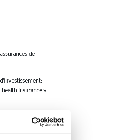
s assurances de
 d’investissement;
health insurance »
 titre 4, chapitre Ier;