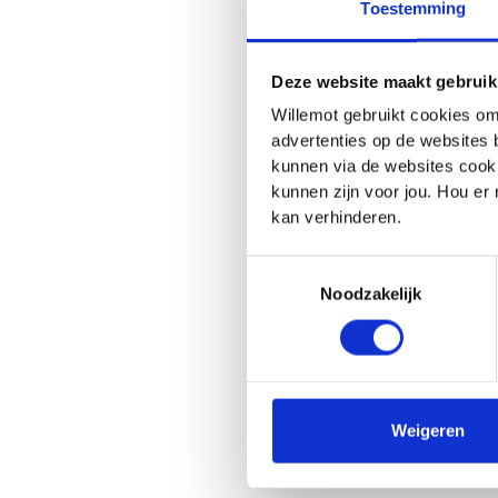
Toestemming
Les opérations dépen
assurances sociales,
Etat membre par des 
Deze website maakt gebruik
Willemot gebruikt cookies om
La SA Willemot fournit
advertenties op de websites 
partenaires.
kunnen via de websites cooki
kunnen zijn voor jou. Hou er
kan verhinderen.
Échanges
Toestemmingsselectie
Noodzakelijk
Nous nous efforçons d
nous attachons beauco
vous proposons d’utili
(interactif) ou par e-ma
Weigeren
Nous communiquons av