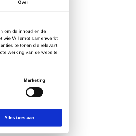
Over
r la législation des
la législation d’un
 en om de inhoud en de
termédiaires
met wie Willemot samenwerkt
nties te tonen die relevant
ecte werking van de website
Marketing
ique. Dans ce cadre,
 à disposition. Nous
a notre site internet
Alles toestaan