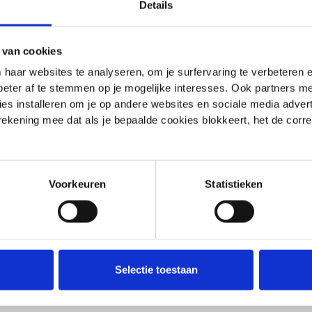
Details
dant de la durée de la vie humaine, définies ou prévues pa
 lorsqu’elles sont pratiquées ou gérées en conformité avec 
entreprises d’assurances et à leur propre risque.
 van cookies
 haar websites te analyseren, om je surfervaring te verbeteren
 ces services soit seule, soit en collaboration avec des in
beter af te stemmen op je mogelijke interesses. Ook partners 
es installeren om je op andere websites en sociale media adverte
 rekening mee dat als je bepaalde cookies blokkeert, het de corr
 d’informations
Voorkeuren
Statistieken
e favoriser un échange d’informations efficace et écolog
up d’importance à la tenue à jour des informations mises
ser au maximum l’échange de données par voie digitale, vi
il.
Selectie toestaan
ec vous en français ou en néerlandais.