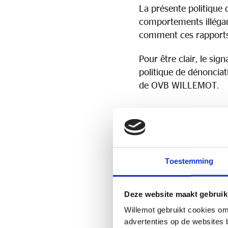
La présente politique 
comportements illégaux
comment ces rapports 
Pour être clair, le sig
politique de dénoncia
de OVB WILLEMOT.
Pour q
Toestemming
Les employés, les clie
un abus ou une irrégu
employés sont encourag
Deze website maakt gebruik
superviseur ou le dépa
Willemot gebruikt cookies om
souhaitable pour quelq
advertenties op de websites 