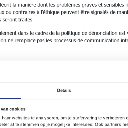
décrit la manière dont les problèmes graves et sensibles l
 ou contraires à l’éthique peuvent être signalés de maniè
seront traités.
nalement dans le cadre de la politique de dénonciation est 
tion ne remplace pas les processus de communication inte
ui ?
Details
nts, les fournisseurs ainsi que les tiers peuvent signaler 
larité de OVB WILLEMOT par le biais de la procédure de 
és à discuter d’abord des (soupçons d’) abus ou d’ irrég
 van cookies
rtement des ressources humaines, si possible. Pour les ca
 haar websites te analyseren, om je surfervaring te verbeteren
ue raison que ce soit, ils peuvent bien sûr recourir à cett
beter af te stemmen op je mogelijke interesses. Ook partners 