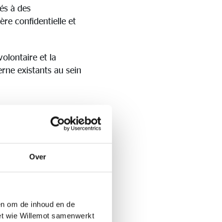
iés à des
re confidentielle et
volontaire et la
rne existants au sein
Over
une faute (présumée),
dénonciation. Les
ularités avec leur
s où cela n’est pas
 en om de inhoud en de
e Politique.
met wie Willemot samenwerkt