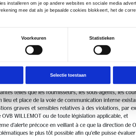
es installeren om je op andere websites en sociale media adverte
f
 rekening mee dat als je bepaalde cookies blokkeert, het de corr
iole une loi ou une politique interne, elle met en dang
Voorkeuren
Statistieken
res, son conseil d’administration, ses employés ou éventue
 sera mis fin à ces actes répréhensibles, mieux ce sera pou
quent, OVB WILLEMOT a mis en place une politique de dé
 objectifs suivants :
Selectie toestaan
 employés, la direction et les administrateurs de OVB WIL
antes telles que les fournisseurs, les sous-agents, les cour
 en lieu et place de la voie de communication interne exist
ns graves et sensibles relatives à des violations, par 
e OVB WILLEMOT ou de toute législation applicable, et
me d’alerte précoce en veillant à ce que la direction d
lématiques le plus tôt possible afin qu’elle puisse évaluer