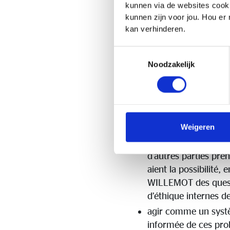
kunnen via de websites cooki
Objecti
kunnen zijn voor jou. Hou er
kan verhinderen.
Toestemmingsselectie
Lorsqu’une personne v
Noodzakelijk
clients, ses actionnai
personnes. Plus vite il
concernées. Par consé
« Politique « ) avec les
Weigeren
veiller à ce que les
d’autres parties pren
aient la possibilité,
WILLEMOT des questio
d’éthique internes d
agir comme un systè
informée de ces prob