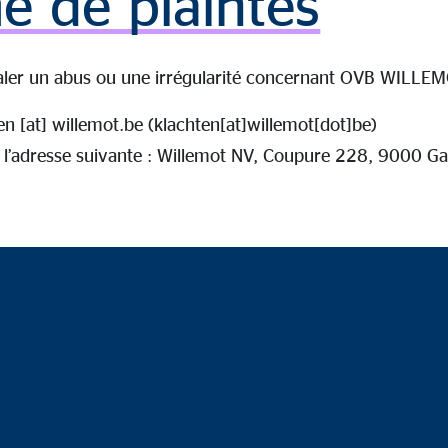
e de plaintes
aler un abus ou une irrégularité concernant OVB WILLE
en
[at]
willemot.be
(klachten[at]willemot[dot]be)
à l’adresse suivante : Willemot NV, Coupure 228, 9000 G