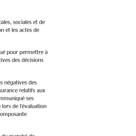
les, sociales et de
on et les actes de
lué pour permettre à
ives des décisions
es négatives des
surance relatifs aux
communiqué ses
lors de l’évaluation
 composante
es du marché de