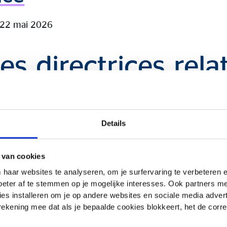
: 22 mai 2026
es directrices rela
sques en matière d
ité
Details
 van cookies
ment sur la publication d’informations en matière de dur
 haar websites te analyseren, om je surfervaring te verbeteren
inanciers (« SFDR » - Sustainable Finance Disclosure Regu
beter af te stemmen op je mogelijke interesses. Ook partners 
 cadre de ses conseils relatifs aux assurances comportan
es installeren om je op andere websites en sociale media adverte
risques en matière de durabilité, pour autant que ces inf
 rekening mee dat als je bepaalde cookies blokkeert, het de corr
reprise d’assurance.