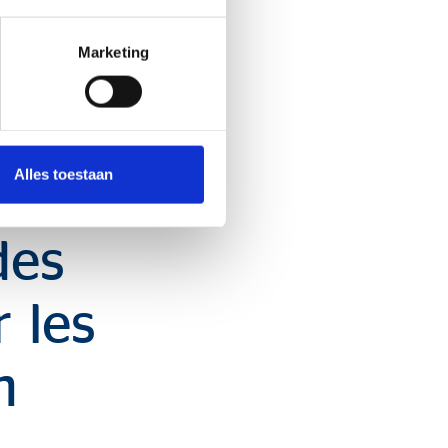
une situation dans le
Marketing
ent, pourrait avoir une
ement ».
d’investissement, la
ise de risques
Alles toestaan
des
 les
n