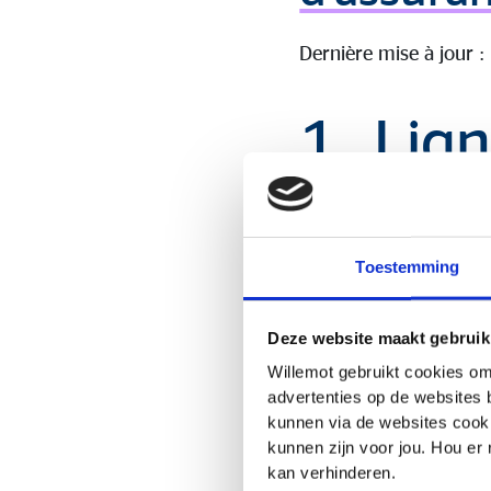
Dernière mise à jour 
1. Lign
aux ri
durabil
Toestemming
Deze website maakt gebruik
Conformément au Règle
Willemot gebruikt cookies om
secteur des services f
advertenties op de websites 
tient compte, dans le
kunnen via de websites cooki
d’investissement, des 
kunnen zijn voor jou. Hou er
à disposition par l’ent
kan verhinderen.