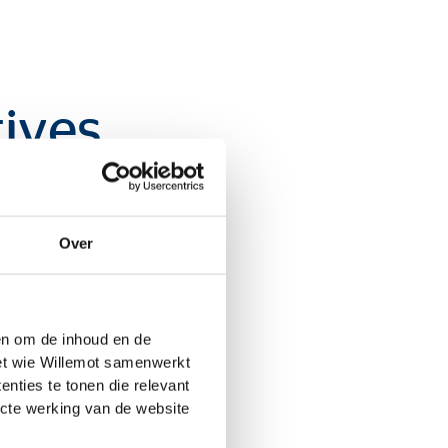
tives
e
Over
abilité dans le
 en om de inhoud en de
lation), notre bureau
met wie Willemot samenwerkt
t une composante
nties te tonen die relevant
ormations soient mises
ecte werking van de website