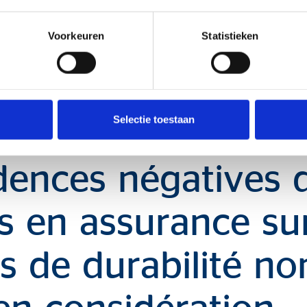
isques en matière de durabilité comme « un événement ou 
Voorkeuren
Statistieken
l (E), social (S) ou de la gouvernance (G) qui, s’il survi
rtante, réelle ou potentielle, sur la valeur de l’investiss
seils relatifs aux assurances comportant une composante 
ion applicable au sein de notre bureau n’incite pas à la pr
Selectie toestaan
ues en matière de durabilité.
idences négatives 
s en assurance sur
s de durabilité no