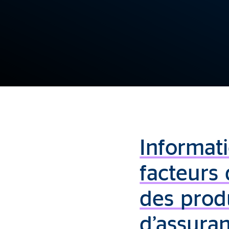
Informat
facteurs 
des prod
d’assura