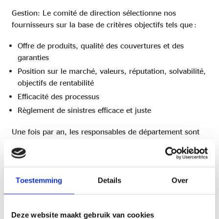
Gestion: Le comité de direction sélectionne nos
fournisseurs sur la base de critères objectifs tels que :
Offre de produits, qualité des couvertures et des
garanties
Position sur le marché, valeurs, réputation, solvabilité,
objectifs de rentabilité
Efficacité des processus
Règlement de sinistres efficace et juste
Une fois par an, les responsables de département sont
invités à évaluer les différentes compagnies en se basant
sur plusieurs critères : qualité des services, gamme de
produits, efficacité de la communication et de la
collaboration, et satisfaction de nos clients dans le cadre
Toestemming
Details
Over
des règlements de sinistres. Si les résultats de cette
évaluation sont insuffisants, nous prenons contact avec
la direction pour demander que des mesures d’urgence
Deze website maakt gebruik van cookies