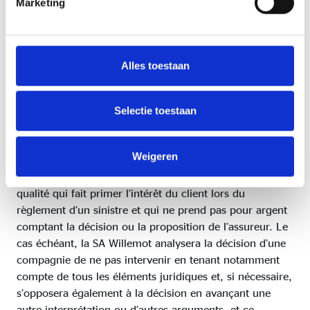
Marketing
Spécifique à la gestion des
sinistres :
Alles toestaan
La SA Willemot organise la gestion des sinistres dans le
cadre d’une entité distincte, dotée de ses propres
juristes et gestionnaires spécialisés, indépendante des
Selectie toestaan
entités commerciales, afin de garantir une distinction
claire entre les intérêts commerciaux de l’entreprise et la
Weigeren
défense des intérêts du client en cas de sinistre. Nous
nous efforçons de garantir une gestion de grande
qualité qui fait primer l’intérêt du client lors du
règlement d’un sinistre et qui ne prend pas pour argent
comptant la décision ou la proposition de l’assureur. Le
cas échéant, la SA Willemot analysera la décision d’une
compagnie de ne pas intervenir en tenant notamment
compte de tous les éléments juridiques et, si nécessaire,
s’opposera également à la décision en avançant une
autre interprétation ou d’autres arguments, et ce