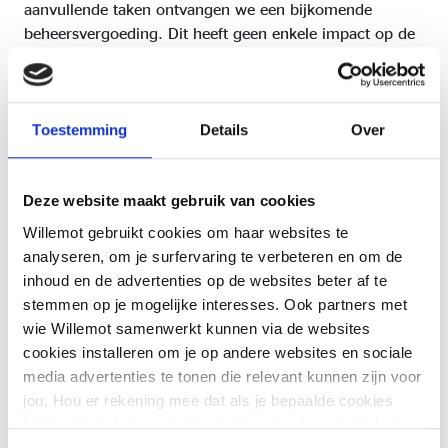
aanvullende taken ontvangen we een bijkomende
beheersvergoeding. Dit heeft geen enkele impact op de
door u betaalde premie, het betreft enkel een
verschuiving van taken en de overeenstemmende
vergoeding van de maatschappij naar de
verzekeringsmakelaar. De aanvullende
Toestemming
Details
Over
beheersvergoeding kan variëren.
Voor meer informatie verzoeken wij u met ons contact
Deze website maakt gebruik van cookies
te willen nemen.
Willemot gebruikt cookies om haar websites te
analyseren, om je surfervaring te verbeteren en om de
Vergoedingen Leven
inhoud en de advertenties op de websites beter af te
stemmen op je mogelijke interesses. Ook partners met
wie Willemot samenwerkt kunnen via de websites
Van een professioneel verzekeringsmakelaar kan u als
cookies installeren om je op andere websites en sociale
klant rekenen op een onafhankelijk advies,
media advertenties te tonen die relevant kunnen zijn voor
voorafgegaan van een analyse van uw behoeften inzake
jou. Hou er rekening mee dat als je bepaalde cookies
verzekeringen. Onze markt en productkennis laten ons
blokkeert, het de correcte werking van de website kan
toe aan onze klanten de beste voorstellen prijs/kwaliteit